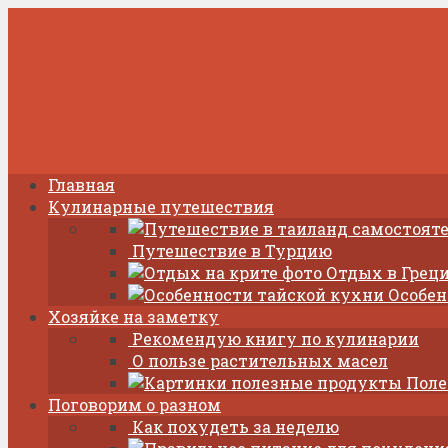
Главная
Кулинарные путешествия
Путешествие в Турцию
Отдых в Греци
Особен
Хозяйке на заметку
Рекомендую книгу по кулинарии
О пользе растительных масел
Поле
Поговорим о разном
Как похудеть за неделю