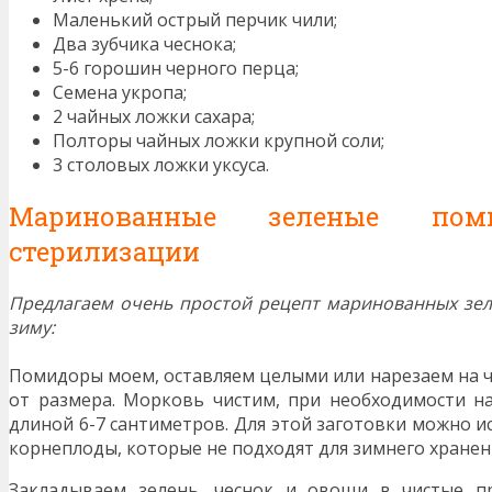
Маленький острый перчик чили;
Два зубчика чеснока;
5-6 горошин черного перца;
Семена укропа;
2 чайных ложки сахара;
Полторы чайных ложки крупной соли;
3 столовых ложки уксуса.
Маринованные зеленые пом
стерилизации
Предлагаем очень простой рецепт маринованных зе
зиму:
Помидоры моем, оставляем целыми или нарезаем на ч
от размера. Морковь чистим, при необходимости н
длиной 6-7 сантиметров. Для этой заготовки можно 
корнеплоды, которые не подходят для зимнего хранен
Закладываем зелень, чеснок и овощи в чистые п