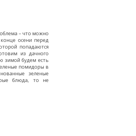
роблема – что можно
 конце осени перед
оторой попадаются
отовим из дачного
ю зимой будем есть
зеленые помидоры в
инованные зеленые
рые блюда, то не