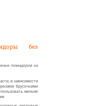
идоры без
леных помидоров на
асти, в зависимости
арезаем брусочками
использовать мелкие
ия.
рогретые литровые