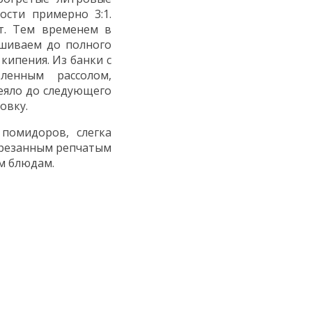
сти примерно 3:1.
т. Тем временем в
ешиваем до полного
кипения. Из банки с
ленным рассолом,
еяло до следующего
овку.
помидоров, слегка
арезанным репчатым
им блюдам.