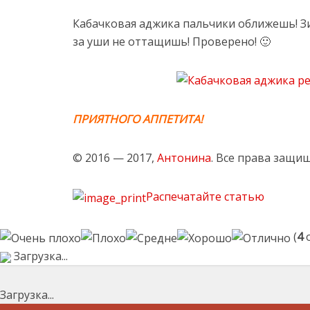
Кабачковая аджика пальчики оближешь! Зи
за уши не оттащишь! Проверено! 🙂
ПРИЯТНОГО АППЕТИТА!
© 2016 — 2017,
Антонина
. Все права защи
Распечатайте статью
(
4
о
Загрузка...
Загрузка...