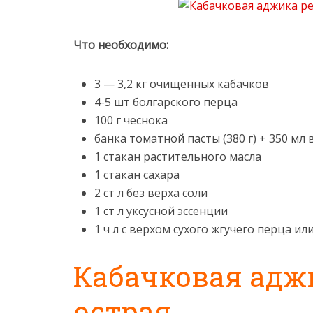
Что необходимо:
3 — 3,2 кг очищенных кабачков
4-5 шт болгарского перца
100 г чеснока
банка томатной пасты (380 г) + 350 мл
1 стакан растительного масла
1 стакан сахара
2 ст л без верха соли
1 ст л уксусной эссенции
1 ч л с верхом сухого жгучего перца ил
Кабачковая адж
острая