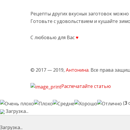
Рецепты других вкусных заготовок можно
Готовьте с удовольствием и кушайте зимо
С любовью для Вас
♥
© 2017 — 2019,
Антонина
. Все права защи
Распечатайте статью
(
3
о
Загрузка...
Загрузка...