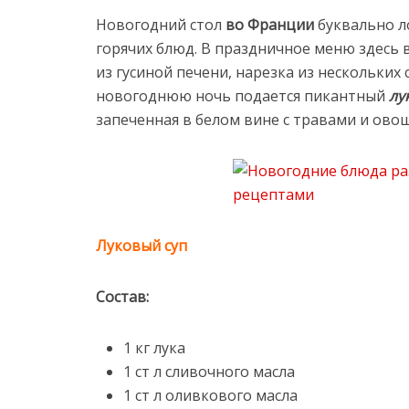
Новогодний стол
во Франции
буквально л
горячих блюд. В праздничное меню здесь 
из гусиной печени, нарезка из нескольких 
новогоднюю ночь подается пикантный
лу
запеченная в белом вине с травами и ово
Луковый суп
Состав:
1 кг лука
1 ст л сливочного масла
1 ст л оливкового масла