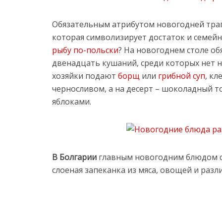
Обязательным атрибутом новогодней тр
которая символизирует достаток и семейн
рыбу по-польски
? На новогоднем столе об
двенадцать кушаний, среди которых нет н
хозяйки подают
борщ
или
грибной суп
, кл
черносливом, а на десерт – шоколадный т
яблоками.
В Болгарии
главным новогодним блюдом сч
слоеная запеканка из мяса, овощей и разл