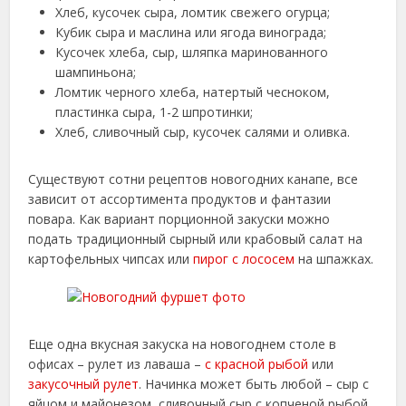
Хлеб, кусочек сыра, ломтик свежего огурца;
Кубик сыра и маслина или ягода винограда;
Кусочек хлеба, сыр, шляпка маринованного
шампиньона;
Ломтик черного хлеба, натертый чесноком,
пластинка сыра, 1-2 шпротинки;
Хлеб, сливочный сыр, кусочек салями и оливка.
Существуют сотни рецептов новогодних канапе, все
зависит от ассортимента продуктов и фантазии
повара. Как вариант порционной закуски можно
подать традиционный сырный или крабовый салат на
картофельных чипсах или
пирог с лососем
на шпажках.
Еще одна вкусная закуска на новогоднем столе в
офисах – рулет из лаваша –
с красной рыбой
или
закусочный рулет
. Начинка может быть любой – сыр с
яйцом и майонезом, сливочный сыр с копченой рыбой