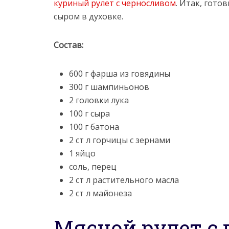
куриный рулет с черносливом
. Итак, гото
сыром в духовке.
Состав:
600 г фарша из говядины
300 г шампиньонов
2 головки лука
100 г сыра
100 г батона
2 ст л горчицы с зернами
1 яйцо
соль, перец
2 ст л растительного масла
2 ст л майонеза
Мясной рулет с 