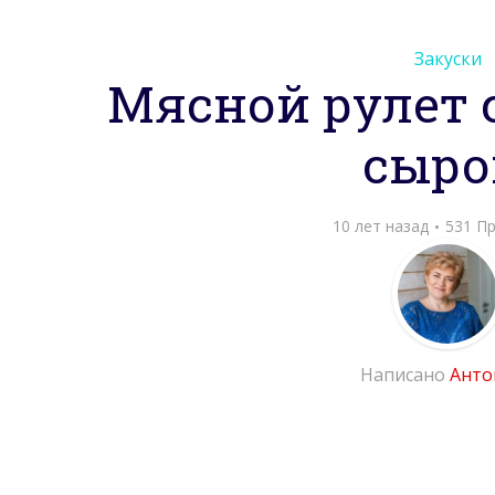
Закуски
Мясной рулет 
сыр
10 лет назад
531 П
Написано
Анто