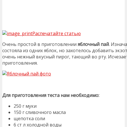
Распечатайте статью
Очень простой в приготовлении
яблочный пай
. Изнач
состояла из одних яблок, но захотелось добавить экзо
очень нежный вкусный пирог, тающий во рту. Исчезает
приготовления.
Для приготовления теста нам необходимо:
250 г муки
150 г сливочного масла
щепотка соли
6 ст л холодной воды