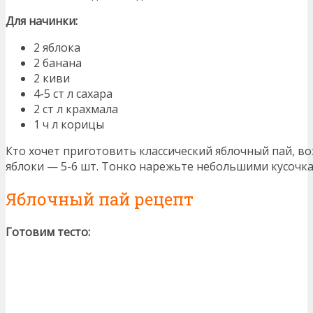
Для начинки:
2 яблока
2 банана
2 киви
4-5 ст л сахара
2 ст л крахмала
1 ч л корицы
Кто хочет приготовить классический яблочный пай, в
яблоки — 5-6 шт. Тонко нарежьте небольшими кусочка
Яблочный пай рецепт
Готовим тесто: