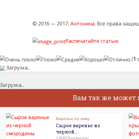
© 2016 — 2017,
Антонина
. Все права защи
Распечатайте статью
(
1
о
Загрузка...
Загрузка...
Вам так же может
Варенье на зиму
Сырое варенье из
черной...
1,808 Просмотры