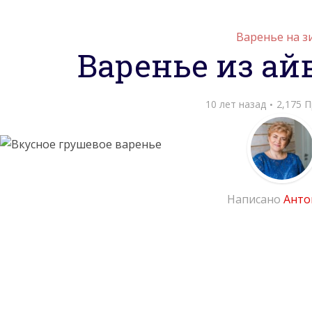
Варенье на з
Варенье из ай
10 лет назад
2,175 
Написано
Анто