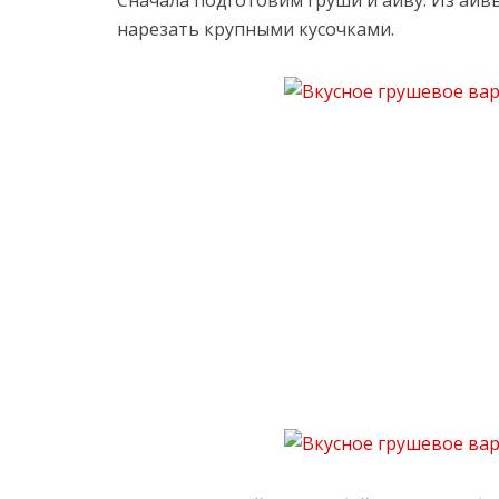
Сначала подготовим груши и айву. Из айв
нарезать крупными кусочками.