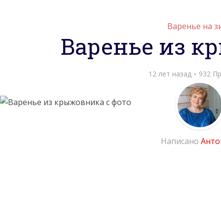
Варенье на з
Варенье из к
12 лет назад
932 П
Написано
Анто