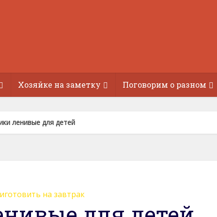
Хозяйке на заметку
Поговорим о разном
ики ленивые для детей
иготовить на завтрак
енивые для детей