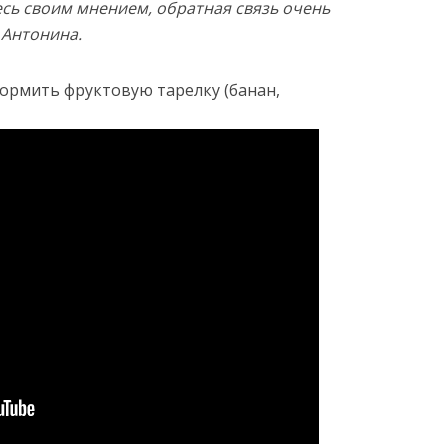
сь своим мнением, обратная связь очень
 Антонина.
ормить фруктовую тарелку (банан,