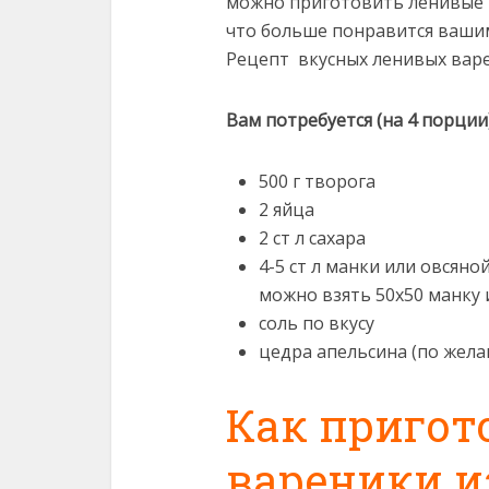
можно приготовить ленивые в
что больше понравится вашим 
Рецепт вкусных ленивых вар
Вам потребуется (на 4 порции
500 г творога
2 яйца
2 ст л сахара
4-5 ст л манки или овсяно
можно взять 50х50 манку 
соль по вкусу
цедра апельсина (по жел
Как пригот
вареники и