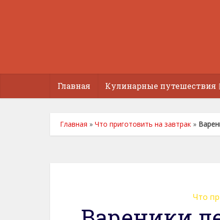
Главная
Кулинарные путешествия
Главная
»
Что приготовить на завтрак
»
Варен
Что пр
Вареники л