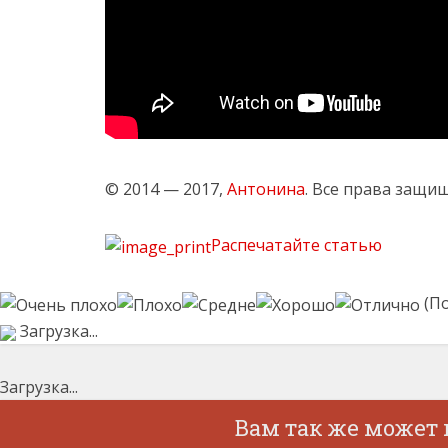
© 2014 — 2017,
Антонина
. Все права защи
Распечатайте статью
(По
Загрузка...
Загрузка...
Вам так же может