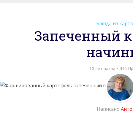
Блюда из карт
Запеченный к
начин
10 лет назад
416 П
Написано
Анто