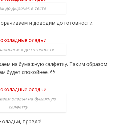
м до дырочек в тесте
орачиваем и доводим до готовности.
ачиваем и до готовности
аем на бумажную салфетку. Таким образом
м будет спокойнее. 🙂
ваем оладьи на бумажную
салфетку
 оладьи, правда!