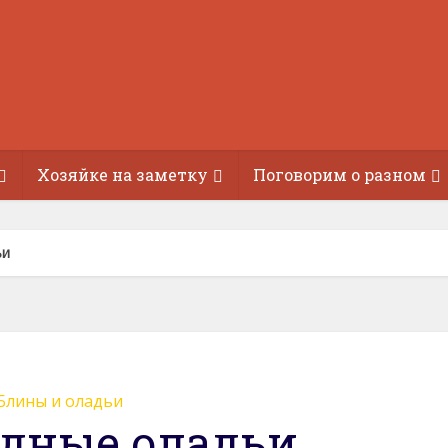
Хозяйке на заметку
Поговорим о разном
ьи
Блины и оладьи
дные оладьи