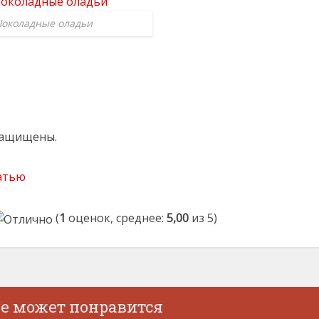
околадные оладьи
 защищены.
атью
(
1
оценок, среднее:
5,00
из 5)
же может понравится