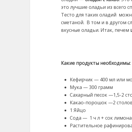
это лучшие оладьи из всего с
Тесто для таких оладий можн
сметаной. В том и в другом с
вкусные оладьи. Итак, печем
Какие продукты необходимы:
Кефирчик — 400 мл или мо
Мука — 300 грамм
Сахарный песок —1,5-2 с
Какао-порошок —2 столо
1 Яйцо
Сода — 1 ч л + сок лимона
Растительное рафинирова