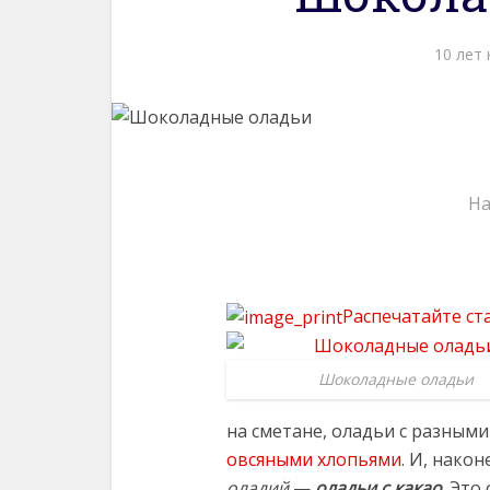
10 лет 
На
Распечатайте ст
Шоколадные оладьи
на сметане, оладьи с разны
овсяными хлопьями
. И, нако
оладий
—
оладьи с какао
. Это