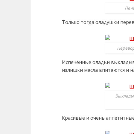
Печё
Только тогда оладушки перев
Перевор
Испечённые оладьи выкладыв
излишки масла впитаются и на
Выклады
Красивые и очень аппетитные