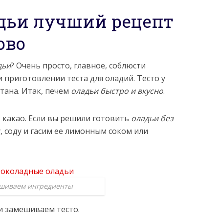
дьи лучший рецепт
ово
дьи
? Очень просто, главное, соблюсти
приготовлении теста для оладий. Тесто у
етана. Итак, печем
оладьи быстро и вкусно
.
, какао. Если вы решили готовить
оладьи без
у, соду и гасим ее лимонным соком или
шиваем ингредиенты
и замешиваем тесто.