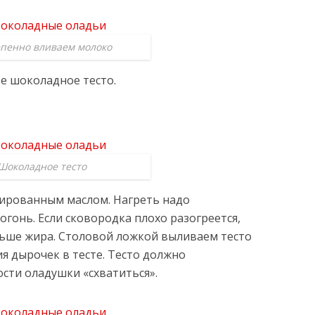
пенно вливаем молоко
ое шоколадное тесто.
Шоколадное тесто
нированным маслом. Нагреть надо
огонь. Если сковородка плохо разогреется,
льше жира. Столовой ложкой выливаем тесто
ия дырочек в тесте. Тесто должно
ости оладушки «схватиться».