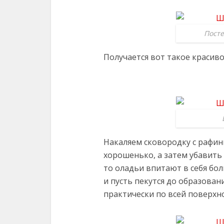
Посте
Получается вот такое красив
Накаляем сковородку с рафи
хорошенько, а затем убавить 
то оладьи впитают в себя бо
и пусть пекутся до образован
практически по всей поверхн