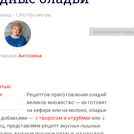
назад
1,843 Просмотры
Шоколадные оладь
писано
Антонина
атью
Рецептов приготовления оладий
великое множество — их готовят
на кефире или на молоке, оладьи
ми добавками —
с творогом и отрубями
или
с
нец, представляем рецепт
вкусных пышных
 очень вкусные пышные оладьи, на наш вкус,