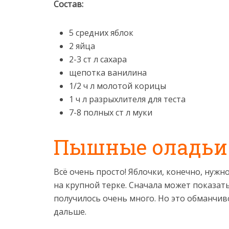
Состав:
5 средних яблок
2 яйца
2-3 ст л сахара
щепотка ванилина
1/2 ч л молотой корицы
1 ч л разрыхлителя для теста
7-8 полных ст л муки
Пышные оладьи 
Всё очень просто! Яблочки, конечно, нужн
на крупной терке. Сначала может показать
получилось очень много. Но это обманчив
дальше.