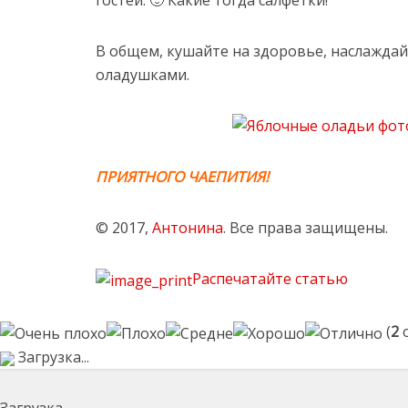
гостей. 🙂 Какие тогда салфетки!
В общем, кушайте на здоровье, наслажда
оладушками.
ПРИЯТНОГО ЧАЕПИТИЯ!
© 2017,
Антонина
. Все права защищены.
Распечатайте статью
(
2
о
Загрузка...
Загрузка...