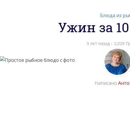
Блюда из ры
Ужин за 1
9 лет назад
2,029 
Написано
Анто