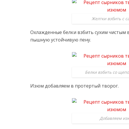
Желтки взбить с с
Охлажденные белки взбить сухим чистым 
пышную устойчивую пену.
Белки взбить со щепо
Изюм добавляем в протертый творог.
Добавляем из