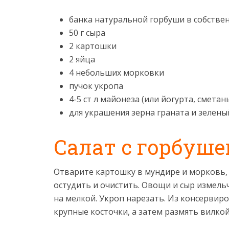
банка натуральной горбуши в собствен
50 г сыра
2 картошки
2 яйца
4 небольших морковки
пучок укропа
4-5 ст л майонеза (или йогурта, сметан
для украшения зерна граната и зелены
Салат с горбуш
Отварите картошку в мундире и морковь, 
остудить и очистить. Овощи и сыр измель
на мелкой. Укроп нарезать. Из консервир
крупные косточки, а затем размять вилкой