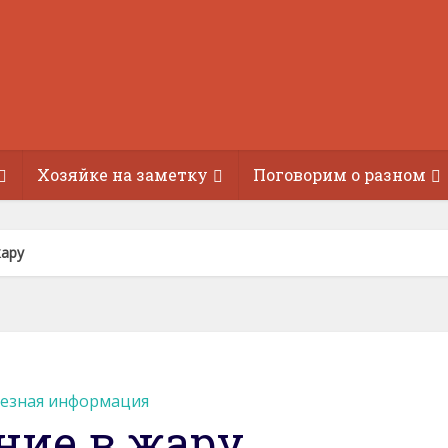
Хозяйке на заметку
Поговорим о разном
жару
езная информация
ние в жару