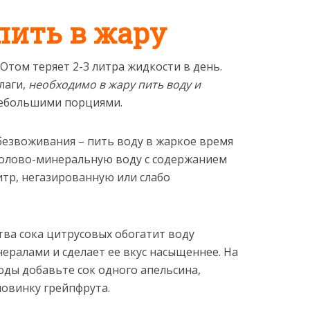
пить в жару
Отом теряет 2-3 литра жидкости в день.
лаги,
необходимо в жару пить воду и
небольшими порциями.
езвоживания – пить воду в жаркое время
толово-минеральную воду с содержанием
итр, негазированную или слабо
ва сока цитрусовых обогатит воду
ралами и сделает ее вкус насыщеннее. На
ды добавьте сок одного апельсина,
овинку грейпфрута.