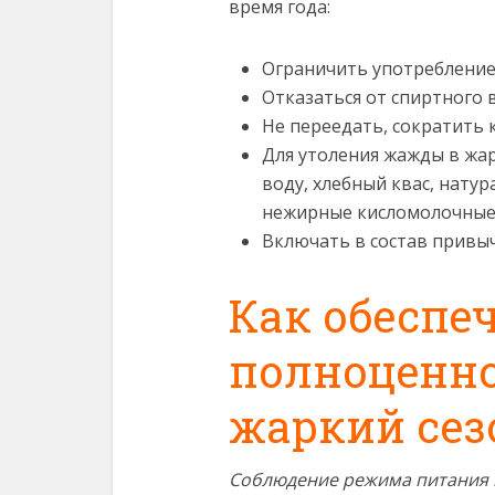
время года:
Ограничить употребление 
Отказаться от спиртного 
Не переедать, сократить 
Для утоления жажды в жа
воду, хлебный квас, натур
нежирные кисломолочные 
Включать в состав привы
Как обеспе
полноценно
жаркий сез
Соблюдение режима питания 